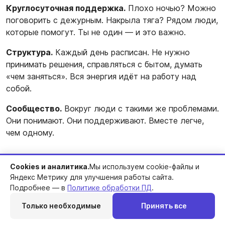
Круглосуточная поддержка.
Плохо ночью? Можно
поговорить с дежурным. Накрыла тяга? Рядом люди,
которые помогут. Ты не один — и это важно.
Структура.
Каждый день расписан. Не нужно
принимать решения, справляться с бытом, думать
«чем заняться». Вся энергия идёт на работу над
собой.
Сообщество.
Вокруг люди с такими же проблемами.
Они понимают. Они поддерживают. Вместе легче,
чем одному.
После выписки
Cookies и аналитика.
Мы используем cookie-файлы и
Яндекс Метрику для улучшения работы сайта.
Реабилитация — не конец, а начало. Настоящая
Подробнее — в
Политике обработки ПД
.
проверка — когда выходишь в обычную жизнь с её
Только необходимые
Принять все
соблазнами и стрессами.
Перезвоним
Telegram
MAX
Позвонить