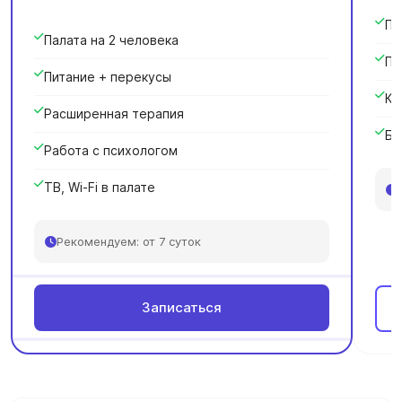
Па
Палата на 2 человека
Пи
Питание + перекусы
Кр
Расширенная терапия
Ба
Работа с психологом
ТВ, Wi-Fi в палате
Рекомендуем: от 7 суток
Записаться