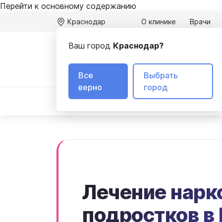
Перейти к основному содержанию
Краснодар
О клинике
Врачи
Ваш город
Краснодар?
Адрес кли
350078 г. 
Все
Выбрать
верно
город
Вывод из запоя
Лечение алкоголизма
Лечение нарк
подростков в