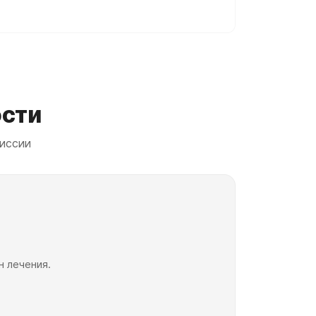
ости
иссии
н лечения.