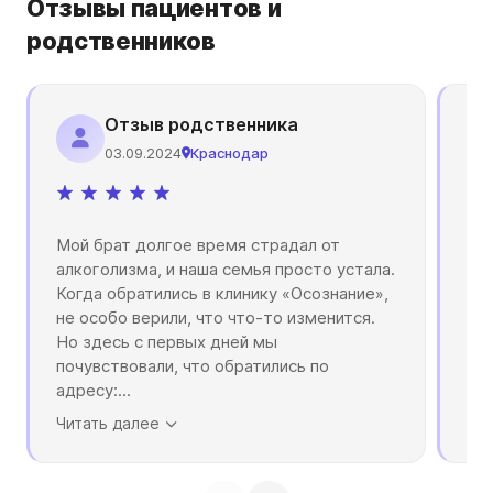
Отзывы пациентов и
родственников
Отзыв родственника
03.09.2024
Краснодар
Мой брат долгое время страдал от
Мно
алкоголизма, и наша семья просто устала.
при
Когда обратились в клинику «Осознание»,
каз
не особо верили, что что-то изменится.
дал
Но здесь с первых дней мы
ком
почувствовали, что обратились по
ле
адресу:
...
оп
Читать далее
Чит