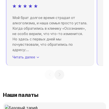
Мой брат долгое время страдал от
Мно
алкоголизма, и наша семья просто устала.
при
Когда обратились в клинику «Осознание»,
каз
не особо верили, что что-то изменится.
дал
Но здесь с первых дней мы
ком
почувствовали, что обратились по
ле
адресу:
...
оп
Читать далее
Чит
Наши палаты