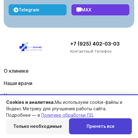
Telegram
MAX
+7 (925) 402-03-03
Контактный телефон
О клинике
Наши врачи
Цены
Cookies и аналитика.
Мы используем cookie-файлы и
Лицензия
Яндекс Метрику для улучшения работы сайта.
Подробнее — в
Политике обработки ПД
.
Блог
Только необходимые
Принять все
Вопросы-ответы
Перезвоним
Telegram
MAX
Позвонить